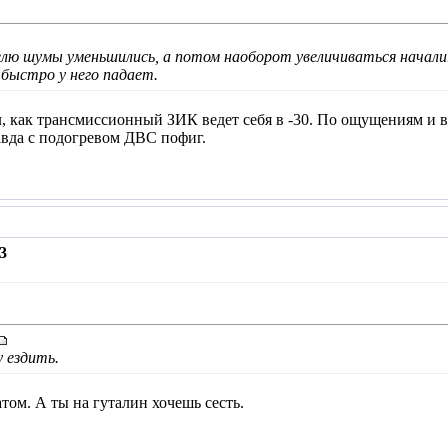
делю шумы уменьшились, а потом наоборот увеличиваться начали.
быстро у него падает.
, как трансмиссионный ЗИК ведет себя в -30. По ощущениям и ви
равда с подогревом ДВС пофиг.
3
у ездить.
атом. А ты на гуталин хочешь сесть.