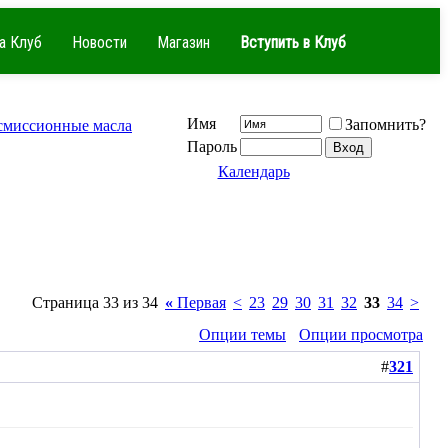
а Клуб
Новости
Магазин
Вступить в Клуб
Имя
Запомнить?
смиссионные масла
Пароль
Календарь
Страница 33 из 34
«
Первая
<
23
29
30
31
32
33
34
>
Опции темы
Опции просмотра
#
321