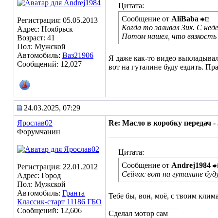
Цитата:
Сообщение от
AliBaba
Регистрация: 05.05.2013
Когда то заливал Зик. С не
Адрес: Ноябрьск
Потом нашел, что вязкость 
Возраст: 41
Пол: Мужской
Автомобиль:
Ваз21906
Я даже как-то видео выкладывал
Сообщений: 12,027
вот на гуталине буду ездить. П
24.03.2025, 07:29
Ярослав02
Re: Масло в коробку передач - 
Форумчанин
Цитата:
Сообщение от
Andrej1984
Регистрация: 22.01.2012
Сейчас вот на гуталине буд
Адрес: Город
Пол: Мужской
Автомобиль:
Гранта
Тебе бы, вон, моё, с твоим клим
Классик-старт 11186 ГБО
__________________
Сообщений: 12,606
Сделал мотор сам