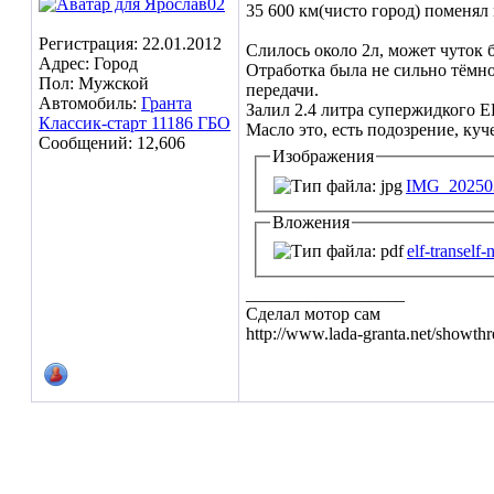
35 600 км(чисто город) поменял
Регистрация: 22.01.2012
Слилось около 2л, может чуток 
Адрес: Город
Отработка была не сильно тёмно
Пол: Мужской
передачи.
Автомобиль:
Гранта
Залил 2.4 литра супержидкого E
Классик-старт 11186 ГБО
Масло это, есть подозрение, куч
Сообщений: 12,606
Изображения
IMG_202503
Вложения
elf-tranself
__________________
Сделал мотор сам
http://www.lada-granta.net/showt