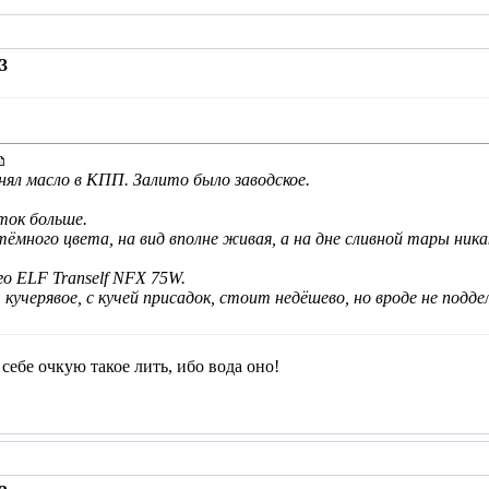
3
нял масло в КПП. Залито было заводское.
ток больше.
ёмного цвета, на вид вполне живая, а на дне сливной тары ник
го ELF Tranself NFX 75W.
 кучерявое, с кучей присадок, стоит недёшево, но вроде не подде
себе очкую такое лить, ибо вода оно!