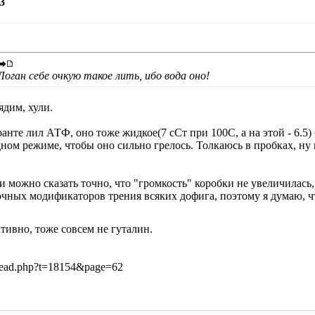
3
оган себе очкую такое лить, ибо вода оно!
ядим, хули.
анте лил АТФ, оно тоже жидкое(7 сСт при 100С, а на этой - 6.5) 
дном режиме, чтобы оно сильно грелось. Толкаюсь в пробках, ну 
 можно сказать точно, что "громкость" коробки не увеличилась,
очных модификаторов трения всяких дофига, поэтому я думаю, ч
ктивно, тоже совсем не гуталин.
hread.php?t=18154&page=62