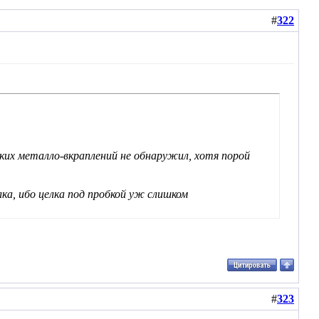
#
322
аких металло-вкраплений не обнаружил, хотя порой
лка, ибо целка под пробкой уж слишком
#
323