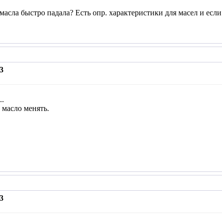
асла быстро падала? Есть опр. характеристики для масел и если у
3
..
 масло менять.
3