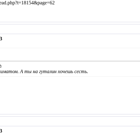
hread.php?t=18154&page=62
3
климатом. А ты на гуталин хочешь сесть.
3