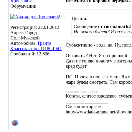
Ярослав02
Re: Масло в коробку передач - 
Форумчанин
Цитата:
Сообщение от
coronamark2
Регистрация: 22.01.2012
Не жидко будет? Я даже в Л
Адрес: Город
Пол: Мужской
Автомобиль:
Гранта
Субъективно - вода, да. Ну, погл
Классик-старт 11186 ГБО
Сообщений: 12,606
Очковать ? Нет. Я на прошлой гр
Да и не гоняю подолгу в загоро
вред будет.
ПС. Проехал после замены 8 км и
жаре будем смотреть. Там короб
Добавлено через 1 минуту
Кстати, слитое заводское, субъе
__________________
Сделал мотор сам
http://www.lada-granta.net/showt