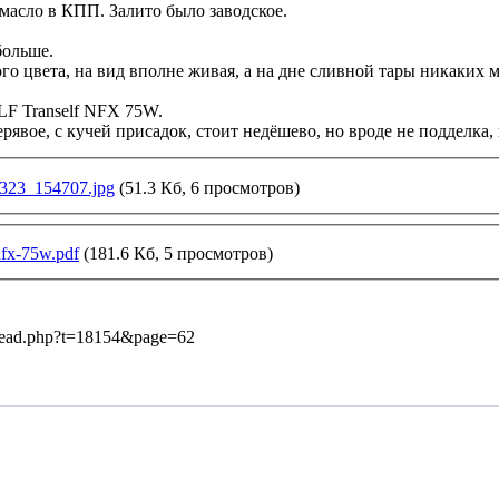
 масло в КПП. Залито было заводское.
больше.
го цвета, на вид вполне живая, а на дне сливной тары никаких 
LF Tranself NFX 75W.
ерявое, с кучей присадок, стоит недёшево, но вроде не подделк
23_154707.jpg
(51.3 Кб, 6 просмотров)
-nfx-75w.pdf
(181.6 Кб, 5 просмотров)
hread.php?t=18154&page=62