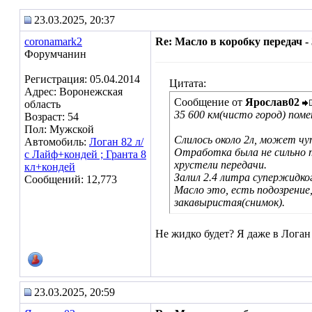
23.03.2025, 20:37
coronamark2
Re: Масло в коробку передач - 
Форумчанин
Регистрация: 05.04.2014
Цитата:
Адрес: Воронежская
Сообщение от
Ярослав02
область
35 600 км(чисто город) поме
Возраст: 54
Пол: Мужской
Слилось около 2л, может чу
Автомобиль:
Логан 82 л/
Отработка была не сильно т
с Лайф+кондей ; Гранта 8
хрустели передачи.
кл+кондей
Залил 2.4 литра супержидко
Сообщений: 12,773
Масло это, есть подозрение,
закавыристая(снимок).
Не жидко будет? Я даже в Логан 
23.03.2025, 20:59