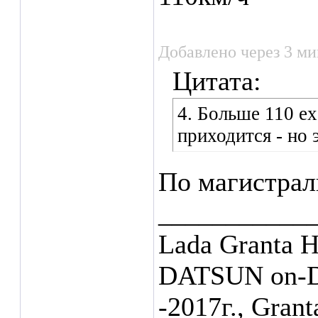
Добавлено через 3 м
Цитата:
4. Больше 110 ех
приходится - но
По магистрал
___________
Lada Granta Н
DATSUN on-DO
-2017г., Grant