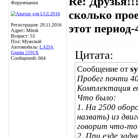
Re: Друзья!!
Форумчанин
сколько прое
этот период-
Регистрация: 29.11.2016
Адрес: Minsk
Возраст: 53
Пол: Мужской
Автомобиль:
LADA
Цитата:
Granta 2191X
Сообщений: 664
Сообщение от
sy
Пробег почти 40
Комплектация е
Что было:
1. На 2500 оборо
назвать) из двиг
говорит что-то 
2. При езде зад