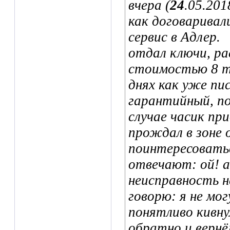
вчера (
24
.05.201
как договаривал
сервис в Адлер.
отдал ключи, ра
стоимостью 8 т
днях как уже пи
гарантийный, по
случае часик пр
прождал в зоне 
поинтересоватьс
отвечают: ой! а
неисправность н
говорю: я не мо
понятливо кивнул
обратно и вернё