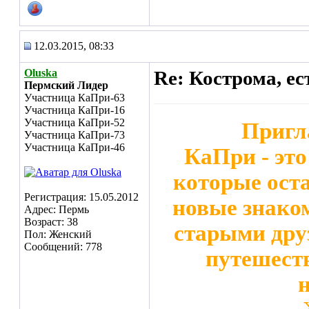
12.03.2015, 08:33
Oluska
Re: Кострома, ес
Пермский Лидер
Участница КаПри-63
Участница КаПри-16
Участница КаПри-52
Пригл
Участница КаПри-73
Участница КаПри-46
КаПри - эт
которые ост
Регистрация: 15.05.2012
новые знаком
Адрес: Пермь
Возраст: 38
старыми дру
Пол: Женский
Сообщений: 778
путешеств