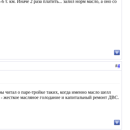
6 т. км. Иначе 2 раза платить... залил норм масло, а оно со
#
4
ры читал о паре-тройке таких, когда именно масло шелл
 - жесткое масляное голодание и капитальный ремонт ДВС.