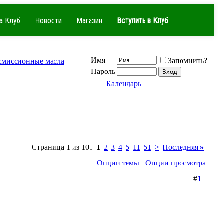
а Клуб
Новости
Магазин
Вступить в Клуб
Имя
Запомнить?
смиссионные масла
Пароль
Календарь
Страница 1 из 101
1
2
3
4
5
11
51
>
Последняя
»
Опции темы
Опции просмотра
#
1