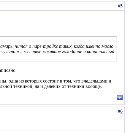
#
5
 самары читал о паре-тройке таких, когда именно масло
результат - жесткое масляное голодание и капитальный
аписано.
ы, одна из которых состоит в том, что владельцами и
ьной техникой, да и далеких от техники вообще.
#
6