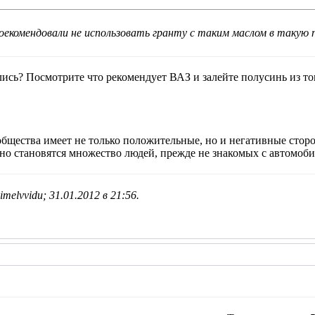
оекомендовали не использовать гранту с таким маслом в такую п
лись? Посмотрите что рекомендует ВАЗ и залейте полусинь из то
щества имеет не только положительные, но и негативные сторон
о становятся множество людей, прежде не знакомых с автомобил
melvvidu; 31.01.2012 в
21:56
.