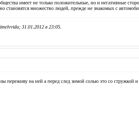
щества имеет не только положительные, но и негативные сторон
о становятся множество людей, прежде не знакомых с автомобил
melvvidu; 31.01.2012 в
23:05
.
зы переживу на ней а перед след зимой солью это со стружкой 