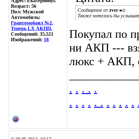
Адрес: Екатеринбуг.
Возраст: 56
Сообщение от
zver
Пол: Мужской
Также хотелось бы услыша
Автомобиль:
Грантомобаил №2.
Теперь LX АКПП.
Покупал по пр
Сообщений: 35,521
Изображений:
18
ни АКП --- вз
люкс + АКП, 
___________
.
.
.
.
.
.
.
.
.
.
.
.
.
.
.
.