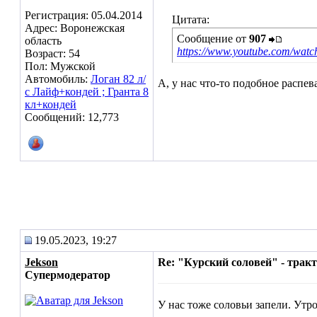
Регистрация: 05.04.2014
Цитата:
Адрес: Воронежская
Сообщение от
907
область
https://www.youtube.com/wa
Возраст: 54
Пол: Мужской
Автомобиль:
Логан 82 л/
А, у нас что-то подобное распев
с Лайф+кондей ; Гранта 8
кл+кондей
Сообщений: 12,773
19.05.2023, 19:27
Jekson
Re: "Курский соловей" - трак
Супермодератор
У нас тоже соловьи запели. Утро