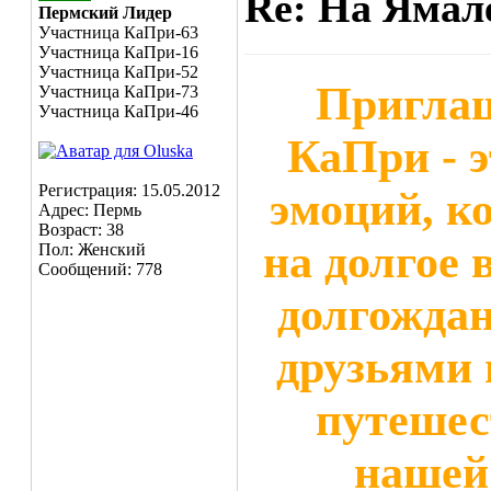
Re: На Ямал
Пермский Лидер
Участница КаПри-63
Участница КаПри-16
Участница КаПри-52
Приглаш
Участница КаПри-73
Участница КаПри-46
КаПри - 
Регистрация: 15.05.2012
эмоций, к
Адрес: Пермь
Возраст: 38
на долгое 
Пол: Женский
Сообщений: 778
долгождан
друзьями 
путешес
нашей