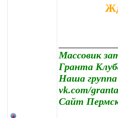
Жд
___________
Массовик за
Гранта Клуб
Наша группа
vk.com/grant
Сайт Пермско