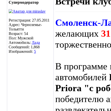
Встречи клу
Супермодератор
Смоленск-Л
Регистрация: 27.05.2011
Адрес: Черноземье-
Тольятти
желающих
31
Возраст: 54
Пол: Мужской
торжественно
Автомобиль:
Лада
Сообщений: 1,868
Изображений:
5
В программе 
автомобилей
Priora "с ро
победителю а
развлекатель