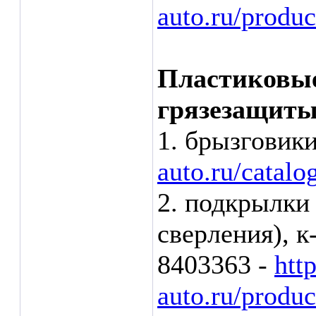
auto.ru/produ
Пластиковые
грязезащиты
1. брызговик
auto.ru/catalo
2. подкрылки
сверления), к
8403363 -
htt
auto.ru/produ