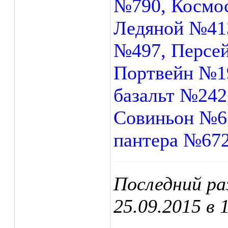
№790, Космо
Ледяной №41
№497, Персе
Портвейн №1
базальт №242
Совиньон №6
пантера №67
Последний ра
25.09.2015 в