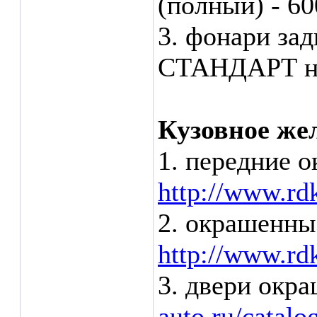
(полный) - 60
3. фонари зад
СТАНДАРТ нео
Кузовное жел
1. передние 
http://www.rdk
2. окрашенны
http://www.rdk
3. двери окр
auto.ru/catalo