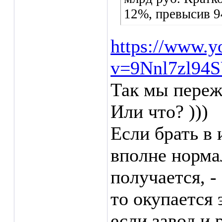
12%, превысив 9
https://www.y
v=9Nnl7zl94
Так мы переж
Или что? )))
Если брать в 
вполне нормал
получается, -
то окупается 
если завод и 