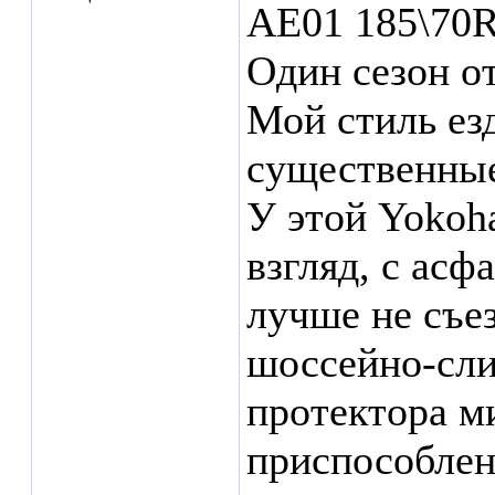
AE01 185\70
Один сезон о
Мой стиль ез
существенные
У этой Yokoh
взгляд, с асф
лучше не съе
шоссейно-сли
протектора м
приспособлен