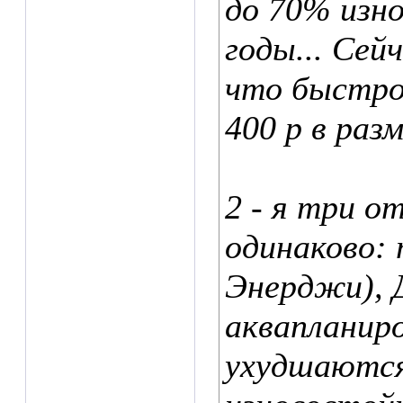
до 70% изно
годы... Сей
что быстро 
400 р в разм
2 - я три от
одинаково:
Энерджи), 
аквапланиро
ухудшаются