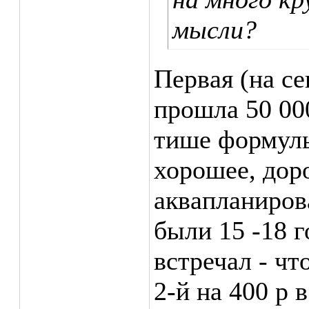
мысли?
Первая (на се
прошла 50 000
тише формулы
хорошее, доро
аквапланиров
были 15 -18 г
встречал - чт
2-й на 400 р 