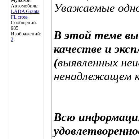
Мужской
Уважаемые одно
Автомобиль:
LADA Granta
FL cross
Сообщений:
985
В этой теме в
Изображений:
2
качестве и экс
(
выявленных неи
ненадлежащем ка
Всю информаци
удовлетворенн