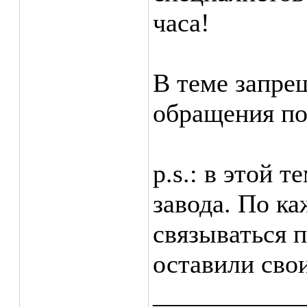
часа!
В теме запре
обращения по
p.s.: в этой 
завода. По к
связываться п
оставили сво
___________