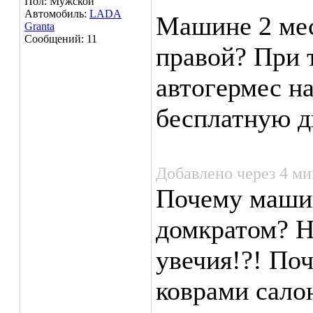
Пол: Мужской
Автомобиль:
LADA
Машине 2 мес
Granta
Сообщений: 11
правой? При 
автогермес н
бесплатную д
Добавлено через 4 м
Почему маши
домкратом? Н
увечия!?! По
коврами сало