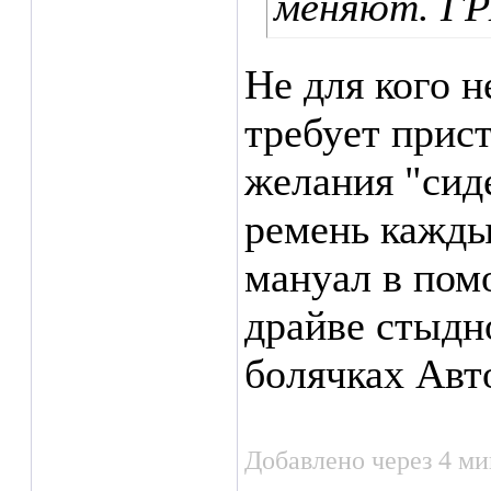
меняют. ГР
Не для кого н
требует прист
желания "сиде
ремень кажды
мануал в пом
драйве стыдн
болячках Авт
Добавлено через 4 м