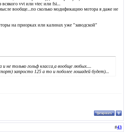
якого vvt или vtec или fsi...
смысле вообще...по сколько модификацию мотора я даже не
моторы на приорках или калинах уже "заводской"
 и не только гольф класса,а вообще любых....
 спорт) запросто 125 а то и поболее лошадей будет)...
#
43