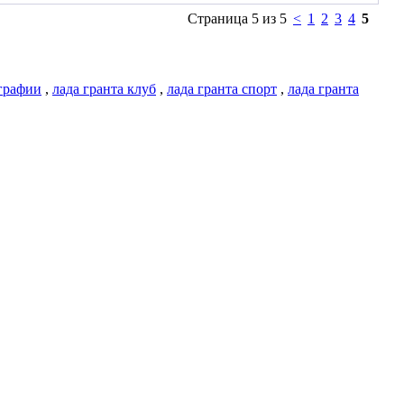
Страница 5 из 5
<
1
2
3
4
5
графии
,
лада гранта клуб
,
лада гранта спорт
,
лада гранта