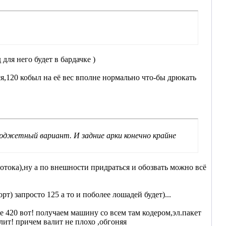
для него будет в бардачке )
я,120 кобыл на её вес вполне нормально что-бы дрюкать
бюджетный вариант. И задние арки конечно крайне
отока),ну а по внешности придраться и обозвать можно всё
рт) запросто 125 а то и поболее лошадей будет)...
же 420 вот! получаем машину со всем там кодером,эл.пакет
алит! причем валит не плохо ,обгоняя