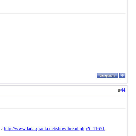
#
44
ь:
http://www.lada-granta.net/showthread.php?t=11651