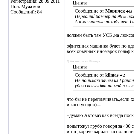
Регистрация: 28.09.2011
Цитата:
Пол: Мужской
Сообщение от
Мовичек
Сообщений: 84
Передний бампер на 99% по
А в магнитоле походу нет U
должен быть там УСБ ,на люксовы
офигенная машинка будет по иде
всех обычных иномарок гольф кла
Добавлено через 10 минут
Цитата:
Сообщение от
kilmas
Не понимаю зачем из Гранты
убого выглядят на мой взгля
что-бы не переплачивать.,если 
и кого угодно)....
+думаю Автоваз как всегда поскро
подытожу) грубо говоря за 400 с
и.т.п ,короче вариант исполнени