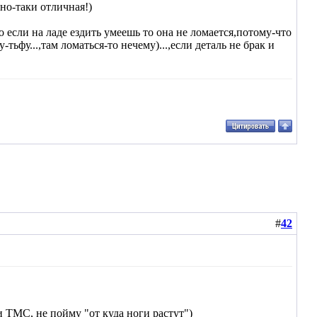
но-таки отличная!)
бо если на ладе ездить умеешь то она не ломается,потому-что
ьфу...,там ломаться-то нечему)...,если деталь не брак и
#
42
ли ТМС, не пойму "от куда ноги растут")