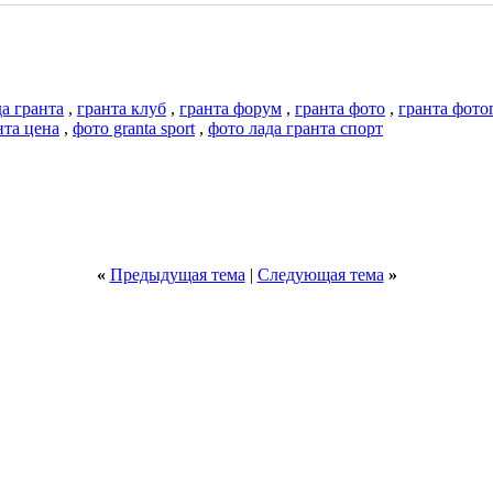
да гранта
,
гранта клуб
,
гранта форум
,
гранта фото
,
гранта фото
нта цена
,
фото granta sport
,
фото лада гранта спорт
«
Предыдущая тема
|
Следующая тема
»