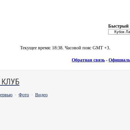
Быстрый 
Текущее время:
18:38
. Часовой пояс GMT +3.
Обратная связь
-
Официаль
 КЛУБ
ервью
·
Фото
·
Видео