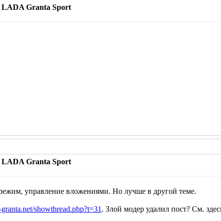
 LADA Granta Sport
 LADA Granta Sport
режим, управление вложениями. Но лучше в другой теме.
-granta.net/showthread.php?t=31
. Злой модер удалил пост? См. здес