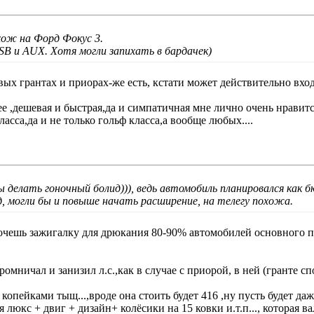
хож на Форд Фокус 3.
SB и AUX. Хотя могли запихать в бардачек
)
х грантах и приорах-же есть, кстати может действительно вход 
е ,дешевая и быстрая,да и симпатичная мне лично очень нравитс
сса,да и не только гольф класса,а вообще любых....
 делать гоночный болид))), ведь автомобиль планировался как 
д, могли бы и повыше начать расширение, на телегу похожа.
хочешь зажигалку для дрюкания 80-90% автомобилей основного п
мничал и занизил л.с.,как в случае с приорой, в ней (гранте спо
 копейками тыщ...,вроде она стоить будет 416 ,ну пусть будет да
я люкс + двиг + дизайн+ колёсики на 15 ковки и.т.п..., которая в