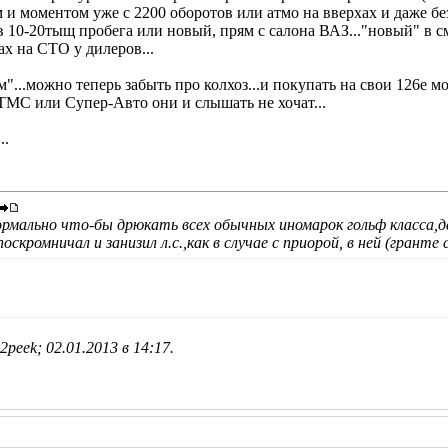
и моментом уже с 2200 оборотов или атмо на вверхах и даже без вс
в 10-20тыщ пробега или новый, прям с салона ВАЗ..."новый" в 
ах на СТО у дилеров...
м"...можно теперь забыть про колхоз...и покупать на свои 126е 
 ТМС или Супер-Авто они и слышать не хочат...
..
нормально что-бы дрюкать всех обычных иномарок гольф класса,да
скромничал и занизил л.с.,как в случае с приорой, в ней (гранте
2peek; 02.01.2013 в
14:17
.