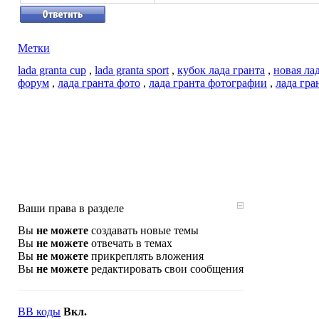
Метки
lada granta cup
,
lada granta sport
,
кубок лада гранта
,
новая ла
форум
,
лада гранта фото
,
лада гранта фотографии
,
лада гра
Ваши права в разделе
Вы
не можете
создавать новые темы
Вы
не можете
отвечать в темах
Вы
не можете
прикреплять вложения
Вы
не можете
редактировать свои сообщения
BB коды
Вкл.