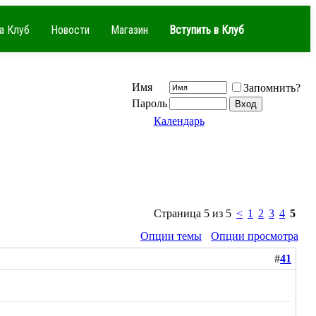
а Клуб
Новости
Магазин
Вступить в Клуб
Имя
Запомнить?
Пароль
Календарь
Страница 5 из 5
<
1
2
3
4
5
Опции темы
Опции просмотра
#
41