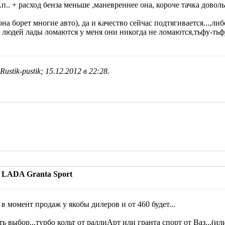
.. + расход бенза меньше ,маневреннее она, короче тачка доволь
она борет многие авто), да и качество сейчас подтягивается...,ли
 людей лады ломаются у меня они никогда не ломаются,тьфу-тьфу-т
ustik-pustik; 15.12.2012 в
22:28
.
 LADA Granta Sport
в момент продаж у якобы дилеров и от 460 будет...
ять выбор...турбо кольт от раллиАрт или гранта спорт от Ваз...(и