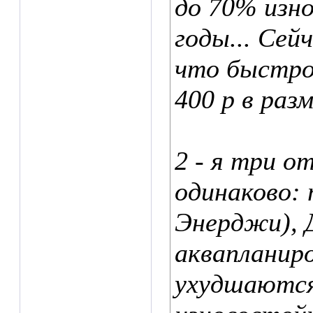
до 70% изно
годы... Сей
что быстро 
400 р в разм
2 - я три от
одинаково:
Энерджи), 
аквапланиро
ухудшаются