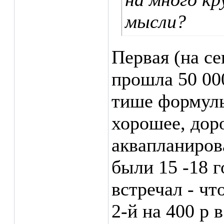
мысли?
Первая (на се
прошла 50 000
тише формулы
хорошее, доро
аквапланиров
были 15 -18 г
встречал - чт
2-й на 400 р 