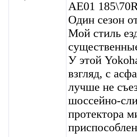
AE01 185\70
Один сезон о
Мой стиль ез
существенные
У этой Yokoh
взгляд, с асф
лучше не съе
шоссейно-сли
протектора м
приспособлен