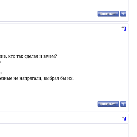
#
3
, кто так сделал и зачем?
я.
и.
езные не напрягали, выбрал бы их.
#
4