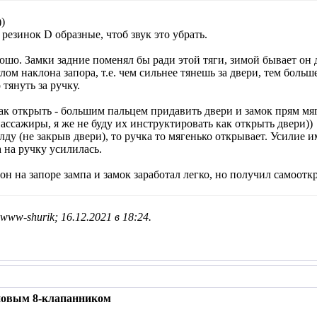
)
резинок D образные, чтоб звук это убрать.
рошо. Замки задние поменял бы ради этой тяги, зимой бывает он
глом наклона запора, т.е. чем сильнее тянешь за двери, тем боль
тянуть за ручку.
к открыть - большим пальцем придавить двери и замок прям мяг
ассажиры, я же не буду их инструктировать как открыть двери))
лду (не закрыв двери), то ручка то мягенько открывает. Усилие 
а на ручку усилилась.
н на запоре зампа и замок заработал легко, но получил самоотк
www-shurik; 16.12.2021 в
18:24
.
 новым 8-клапанником