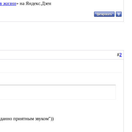
в жизни
» на Яндекс.Дзен
#
2
иданно приятным звуком"))