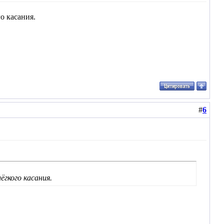
о касания.
#
6
ёгкого касания.