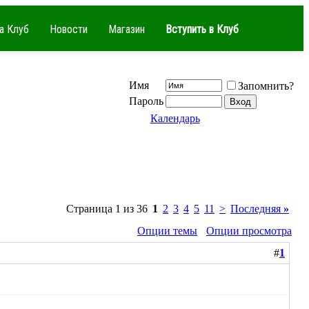
а Клуб
Новости
Магазин
Вступить в Клуб
Имя
Запомнить?
Пароль
Календарь
Страница 1 из 36
1
2
3
4
5
11
>
Последняя
»
Опции темы
Опции просмотра
#
1