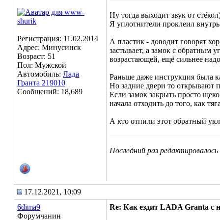
Ну тогда выходит звук от стёкол)
Я уплотнители проклеил внутрь 
Регистрация: 11.02.2014
А пластик - доводит говорят хо
Адрес: Минусинск
застывает, а замок с обратным у
Возраст: 51
возрастающей, ещё сильнее надо 
Пол: Мужской
Автомобиль:
Лада
Раньше даже инструкция была ка
Гранта 219010
Но задние двери то открывают п
Сообщений: 18,689
Если замок закрыть просто щеко
начала отходить до того, как тяг
А кто отпили этот обратный укло
Последний раз редактировалось 
17.12.2021, 10:09
6dima9
Re: Как ездит LADA Granta с
Форумчанин