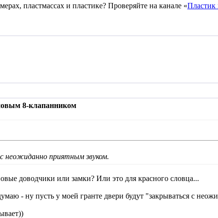
имерах, пластмассах и пластике? Проверяйте на канале «
Пластик 
 новым 8-клапанником
 с неожиданно приятным звуком.
новые доводчики или замки? Или это для красного словца...
думаю - ну пусть у моей гранте двери будут "закрываться с неож
ывает))