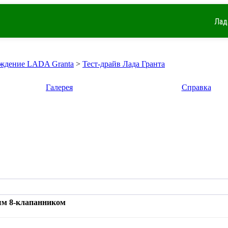
Лад
ждение LADA Granta
>
Тест-драйв Лада Гранта
Галерея
Справка
ым 8-клапанником