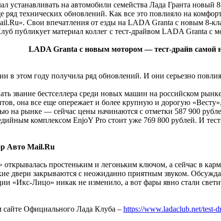
л устанавливать на автомобили семейства Лада Гранта новый 8
 ряд технических обновлений. Как все это повлияло на комфорт
il.Ru». Свои впечатления от езды на LADA Granta с новым 8-кл
Клуб публикует материал коллег с тест-драйвом LADA Granta с 
LADA Granta с новым мотором — тест-драйв самой
ии в этом году получила ряд обновлений. И они серьезно повли
ать звание бестселлера среди новых машин на российском рынке
ов, она все еще опережает и более крупную и дорогую «Весту»,
ью на рынке — сейчас цены начинаются с отметки 587 900 рублей
дийным комплексом EnjoY Pro стоит уже 769 800 рублей. И тест
р Авто Mail.Ru
 открывалась простеньким и легоньким ключом, а сейчас в кар
кие двери закрываются с неожиданно приятным звуком. Обсуждат
и «Икс-Лицо» никак не изменило, а вот фары явно стали свети
м сайте Официального Лада Клуба –
https://www.ladaclub.net/test-d