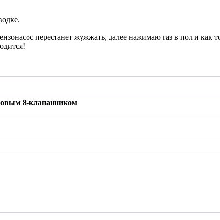
водке.
ензонасос перестанет жужжать, далее нажимаю газ в пол и как т
одится!
 новым 8-клапанником