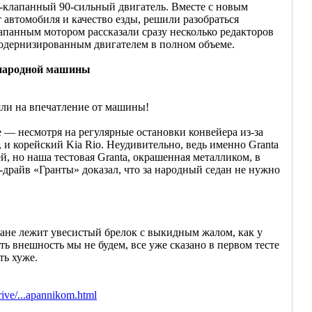
-клапанный 90-сильный двигатель. Вместе с новым
 автомобиля и качество езды, решили разобраться
апанным мотором рассказали сразу несколько редакторов
модернизированным двигателем в полном объеме.
 народной машины
яли на впечатление от машины!
 — несмотря на регулярные остановки конвейера из-за
 и корейский Kia Rio. Неудивительно, ведь именно Granta
, но наша тестовая Granta, окрашенная металликом, в
-драйв «Гранты» доказал, что за народный седан не нужно
мане лежит увесистый брелок с выкидным жалом, как у
ь внешность мы не будем, все уже сказано в первом тесте
ть хуже.
rive/...apannikom.html