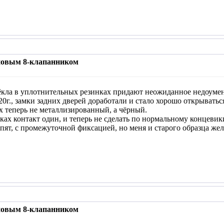
 новым 8-клапанником
кла в уплотнительных резинках придают неожиданное недоумение
20г., замки задних дверей доработали и стало хорошо открыватьс
х теперь не металлизированный, а чёрный.
мках контакт один, и теперь не сделать по нормальному концевик
ят, с промежуточной фиксацией, но меня и старого образца жел
 новым 8-клапанником