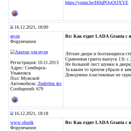
https://youtu.be/H0qPQoOQXYE
16.12.2021, 18:00
муля
Re: Как ездит LADA Granta с
Форумчанин
Лёгкие двери и болтающиеся стё
Сравнивая гранта выпуск 13г. с 
Регистрация: 10.11.2013
Не большой лист шумки в дверя
Адрес: Симбирск-
За каким то хреном убрали в за
Ульяновск
Доводчики пластиковые не скрип
Пол: Мужской
Автомобиль:
Лифтбек фл
Сообщений: 679
16.12.2021, 18:18
www-shurik
Re: Как ездит LADA Granta с
Форумчанин