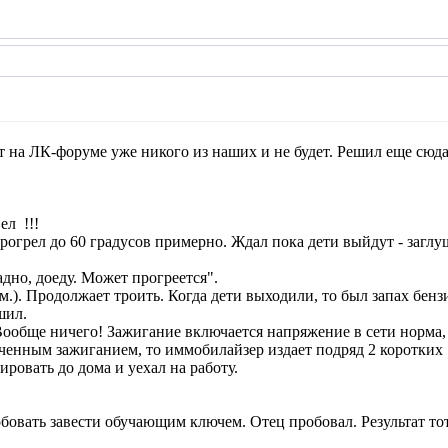
т на ЛК-форуме уже никого из наших и не будет. Решил еще сюда
вел
!!!
рогрел до 60 градусов примерно. Ждал пока дети выйдут - заглу
адно, доеду. Может прогреется".
м.). Продолжает троить. Когда дети выходили, то был запах бенз
шил.
 Вообще ничего! Зажигание включается напряжение в сети норма, 
ченным зажиганием, то иммобилайзер издает подряд 2 коротких 
ровать до дома и уехал на работу.
бовать завести обучающим ключем. Отец пробовал. Результат то