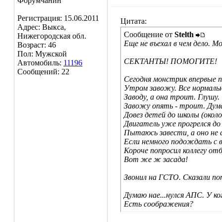
Форумчанин
Регистрация: 15.06.2011
Цитата:
Адрес: Выкса,
Сообщение от
Stelth
Нижегородская обл.
Еще не въехал в чем дело. 
Возраст: 46
Пол: Мужской
СЕКТАНТЫ! ПОМОГИТЕ!
Автомобиль:
11196
Сообщений: 22
Сегодня монстрик впервые 
Утром завожу. Все нормальн
Заводу, а она троит. Глушу.
Завожу опять - троит. Дум
Довез детей до школы (окол
Двигатель уже прогрелся до 
Пытаюсь завести, а оно не 
Если немного подождать с в
Короче попросил коллегу отб
Вот же ж засада!
Звонил на ГСТО. Сказали п
Думаю нае...нулся АПС. У ко
Есть соображения?