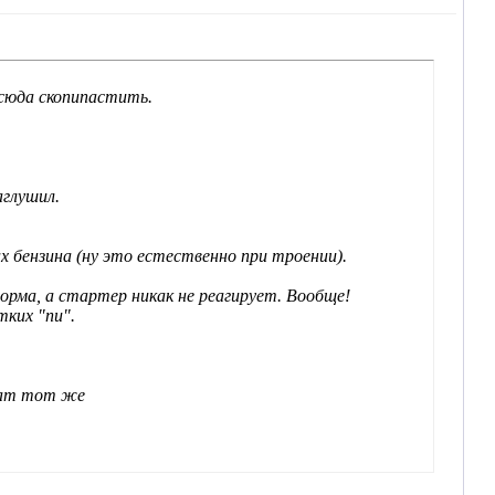
 сюда скопипастить.
аглушил.
х бензина (ну это естественно при троении).
орма, а стартер никак не реагирует. Вообще!
ких "пи".
ьтат тот же