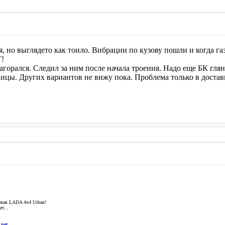
 но выглядето как тоило. Вибрации по кузову пошли и когда газу
Т!
горался. Следил за ним после начала троения. Надо еще БК глян
ницы. Других вариантов не вижу пока. Проблема только в доста
новая LADA 4x4 Urban!
т...
.net