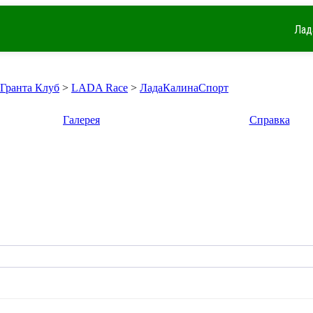
Лад
 Гранта Клуб
>
LADA Race
>
ЛадаКалинаСпорт
Галерея
Справка