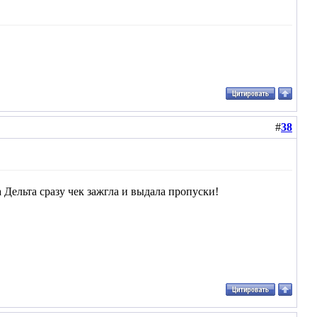
#
38
а Дельта сразу чек зажгла и выдала пропуски!