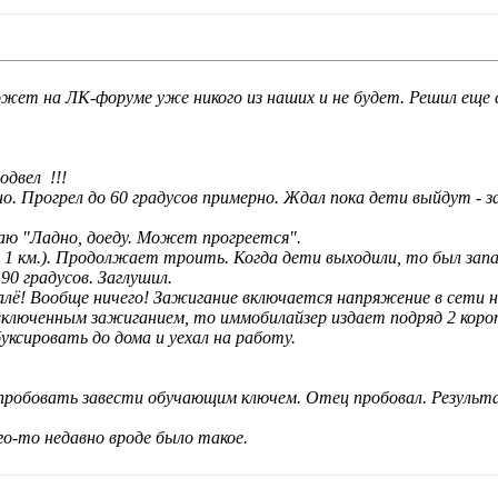
Может на ЛК-форуме уже никого из наших и не будет. Решил еще
подвел
!!!
о. Прогрел до 60 градусов примерно. Ждал пока дети выйдут - з
аю "Ладно, доеду. Может прогреется".
о 1 км.). Продолжает троить. Когда дети выходили, то был запа
90 градусов. Заглушил.
алё! Вообще ничего! Зажигание включается напряжение в сети н
ключенным зажиганием, то иммобилайзер издает подряд 2 корот
уксировать до дома и уехал на работу.
опробовать завести обучающим ключем. Отец пробовал. Резул
го-то недавно вроде было такое.