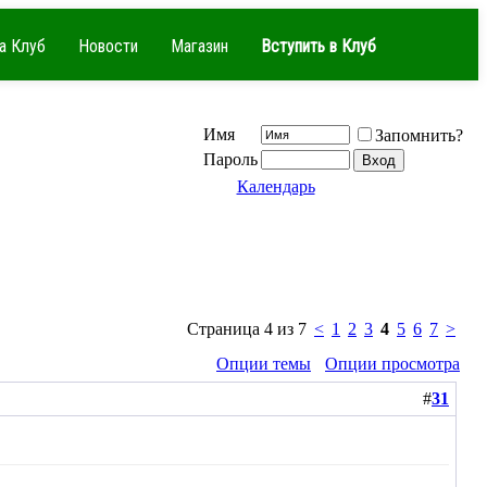
а Клуб
Новости
Магазин
Вступить в Клуб
Имя
Запомнить?
Пароль
Календарь
Страница 4 из 7
<
1
2
3
4
5
6
7
>
Опции темы
Опции просмотра
#
31