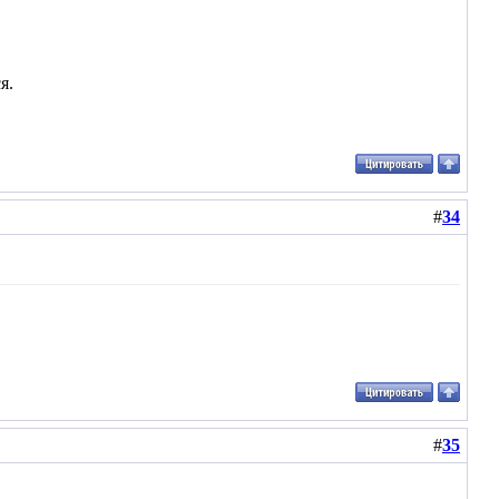
я.
#
34
#
35