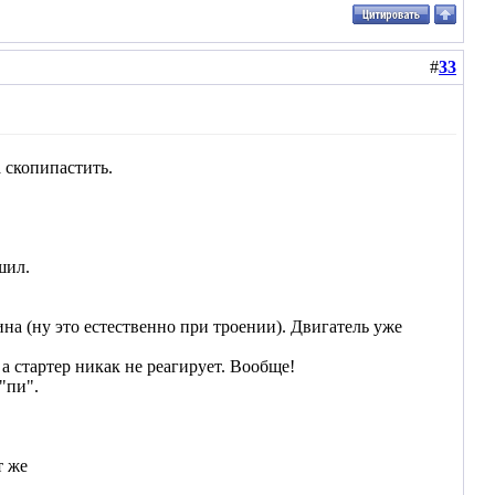
#
33
 скопипастить.
шил.
ина (ну это естественно при троении). Двигатель уже
а стартер никак не реагирует. Вообще!
"пи".
т же