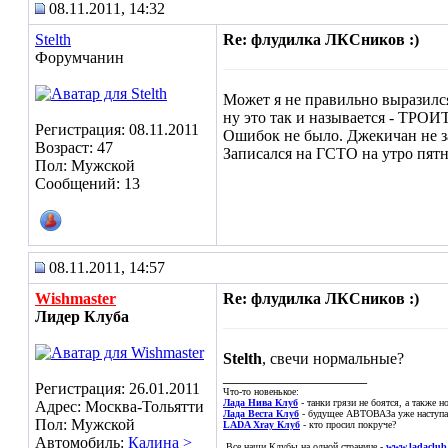
08.11.2011, 14:32
Stelth
Re: флудилка ЛКСников :)
Форумчанин
Может я не правильно выразился,
ну это так и называется - ТРОИ
Регистрация: 08.11.2011
Ошибок не было. Джекичан не за
Возраст: 47
Записался на ГСТО на утро пят
Пол: Мужской
Сообщений: 13
08.11.2011, 14:57
Wishmaster
Re: флудилка ЛКСников :)
Лидер Клуба
Stelth
, свечи нормальные?
__________________
Регистрация: 26.01.2011
Что-то новенькое:
Лада Нива Клуб
- танки грязи не боятся, а также 
Адрес: Москва-Тольятти
Лада Веста Клуб
- будущее АВТОВАЗа уже наступае
Пол: Мужской
LADA Xray Клуб
- кто просил покруче?
Автомобиль:
Калина >
Все наши Клубы на одной странице -
www.ladaclub