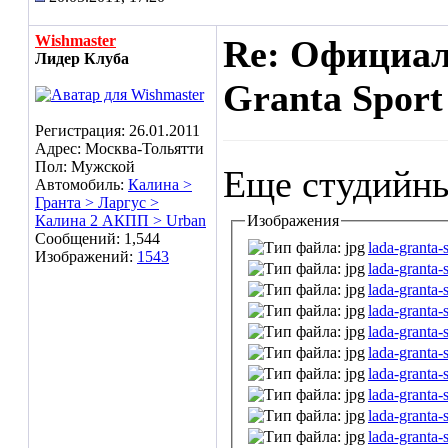
Wishmaster
Re: Официа
Лидер Клуба
Granta Sport
Регистрация: 26.01.2011
Адрес: Москва-Тольятти
Пол: Мужской
Еще студийны
Автомобиль:
Калина >
Гранта > Ларгус >
Калина 2 АКПП > Urban
Изображения
Сообщений: 1,544
lada-granta-
Изображений:
1543
lada-granta-
lada-granta-
lada-granta-
lada-granta-
lada-granta-
lada-granta-
lada-granta-
lada-granta-
lada-granta-