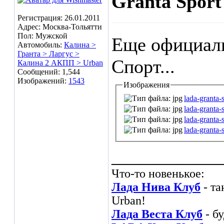
Granta Sport
Регистрация: 26.01.2011
Адрес: Москва-Тольятти
Пол: Мужской
Еще официаль
Автомобиль:
Калина >
Гранта > Ларгус >
Спорт...
Калина 2 АКПП > Urban
Сообщений: 1,544
Изображений:
1543
Изображения
lada-granta-
lada-granta-
lada-granta-
lada-granta-
___________
Что-то новенькое:
Лада Нива Клуб
- та
Urban!
Лада Веста Клуб
- б