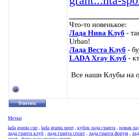
grant...nta-spo
___________
Что-то новенькое:
Лада Нива Клуб
- та
Urban!
Лада Веста Клуб
- б
LADA Xray Клуб
- к
Все наши Клубы на о
Метки
lada granta cup
,
lada granta sport
,
кубок лада гранта
,
новая ла
лада гранта клуб
,
лада гранта спорт
,
лада гранта форум
,
лад
sport
,
фото лада гранта спорт