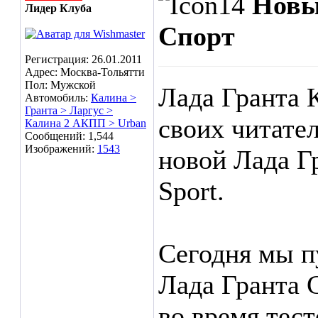
Новы
Лидер Клуба
Спорт
Регистрация: 26.01.2011
Адрес: Москва-Тольятти
Пол: Мужской
Лада Гранта 
Автомобиль:
Калина >
Гранта > Ларгус >
своих читате
Калина 2 АКПП > Urban
Сообщений: 1,544
Изображений:
1543
новой Лада Г
Sport.
Сегодня мы п
Лада Гранта 
во время тес