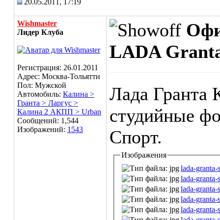
20.05.2011, 17:19
Wishmaster
Офи
Лидер Клуба
LADA Granta
Регистрация: 26.01.2011
Адрес: Москва-Тольятти
Пол: Мужской
Лада Гранта 
Автомобиль:
Калина >
Гранта > Ларгус >
студийные фо
Калина 2 АКПП > Urban
Сообщений: 1,544
Изображений:
1543
Спорт.
Изображения
lada-granta-
lada-granta-
lada-granta-
lada-granta-
lada-granta-
lada-granta-