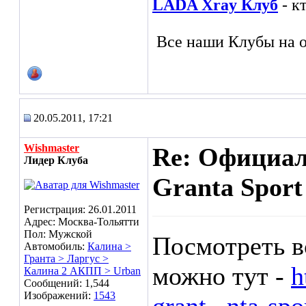
LADA Xray Клуб
- к
Все наши Клубы на о
20.05.2011, 17:21
Wishmaster
Re: Официа
Лидер Клуба
Granta Sport
Регистрация: 26.01.2011
Адрес: Москва-Тольятти
Пол: Мужской
Посмотреть в
Автомобиль:
Калина >
Гранта > Ларгус >
можно тут -
h
Калина 2 АКПП > Urban
Сообщений: 1,544
Изображений:
1543