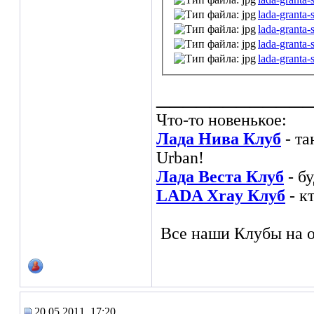
lada-granta-
lada-granta-
lada-granta-
lada-granta-
___________
Что-то новенькое:
Лада Нива Клуб
- та
Urban!
Лада Веста Клуб
- б
LADA Xray Клуб
- к
Все наши Клубы на о
20.05.2011, 17:20