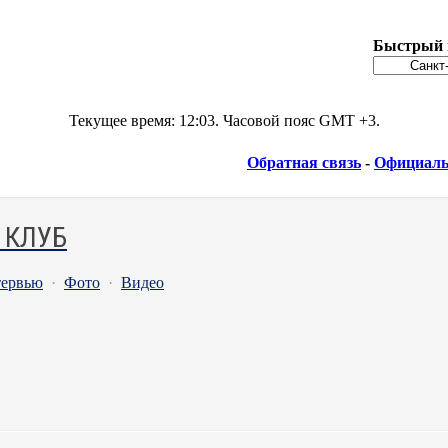
Быстрый 
Текущее время:
12:03
. Часовой пояс GMT +3.
Обратная связь
-
Официаль
 КЛУБ
ервью
·
Фото
·
Видео