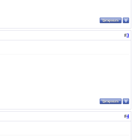
#
3
#
4