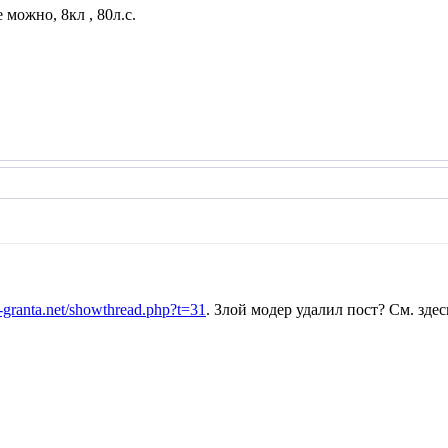
 можно, 8кл , 80л.с.
-granta.net/showthread.php?t=31
. Злой модер удалил пост? См. здес