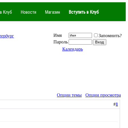
а Клуб
Новости
Магазин
Вступить в Клуб
Имя
Запомнить?
тербург
Пароль
Календарь
Опции темы
Опции просмотра
#
1