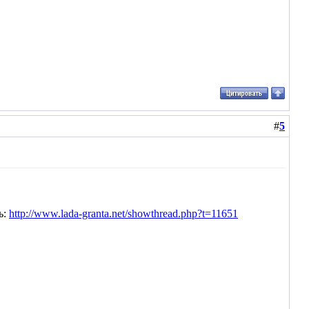
#
5
ь:
http://www.lada-granta.net/showthread.php?t=11651