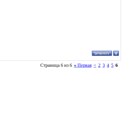
Страница 6 из 6
«
Первая
<
2
3
4
5
6