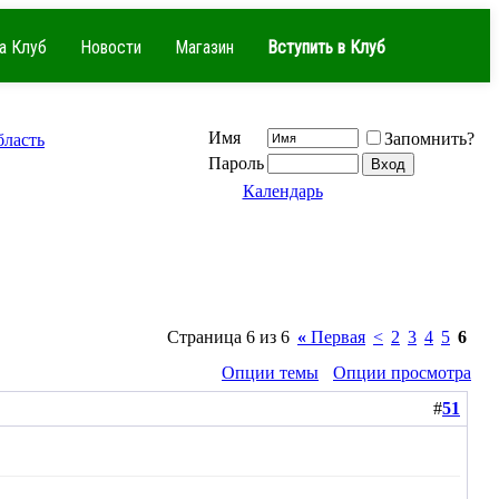
а Клуб
Новости
Магазин
Вступить в Клуб
Имя
Запомнить?
бласть
Пароль
Календарь
Страница 6 из 6
«
Первая
<
2
3
4
5
6
Опции темы
Опции просмотра
#
51