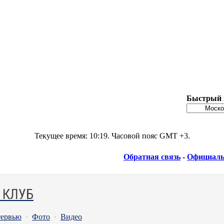
Быстрый 
Текущее время:
10:19
. Часовой пояс GMT +3.
Обратная связь
-
Официаль
 КЛУБ
ервью
·
Фото
·
Видео