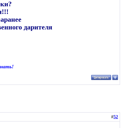
рки?
я!!!
заранее
венного дарителя
инать!
#
52