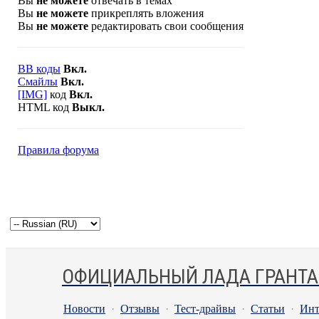
Вы
не можете
отвечать в темах
Вы
не можете
прикреплять вложения
Вы
не можете
редактировать свои сообщения
BB коды
Вкл.
Смайлы
Вкл.
[IMG]
код
Вкл.
HTML код
Выкл.
Правила форума
ОФИЦИАЛЬНЫЙ ЛАДА ГРАНТА
Новости
·
Отзывы
·
Тест-драйвы
·
Статьи
·
Инт