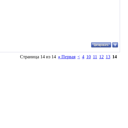
Страница 14 из 14
«
Первая
<
4
10
11
12
13
14