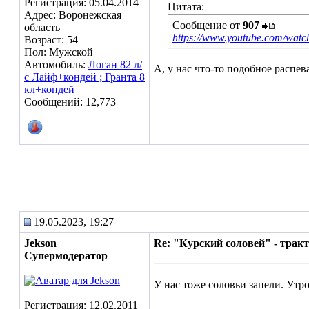
Регистрация: 05.04.2014
Цитата:
Адрес: Воронежская
Сообщение от
907
область
https://www.youtube.com/wa
Возраст: 54
Пол: Мужской
Автомобиль:
Логан 82 л/
А, у нас что-то подобное распев
с Лайф+кондей ; Гранта 8
кл+кондей
Сообщений: 12,773
19.05.2023, 19:27
Jekson
Re: "Курский соловей" - трак
Супермодератор
У нас тоже соловьи запели. Утро
Регистрация: 12.02.2011