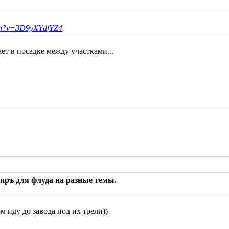
tch?v=3D9yXYdfYZ4
ает в посадке между участками...
тиръ для флуда на разные темы.
м иду до завода под их трели))