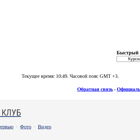
Быстрый 
Текущее время:
10:49
. Часовой пояс GMT +3.
Обратная связь
-
Официаль
 КЛУБ
ервью
·
Фото
·
Видео