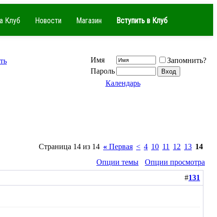
а Клуб
Новости
Магазин
Вступить в Клуб
Имя
Запомнить?
ть
Пароль
Календарь
Страница 14 из 14
«
Первая
<
4
10
11
12
13
14
Опции темы
Опции просмотра
#
131