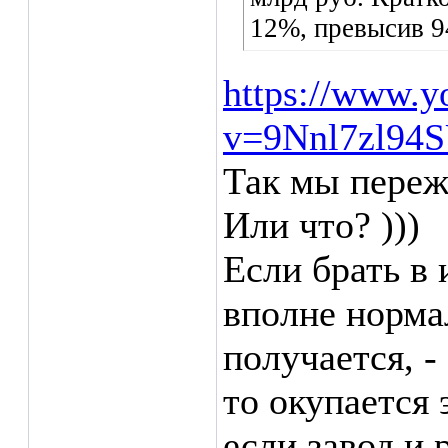
12%, превысив 9
https://www.y
v=9Nnl7zl94
Так мы переж
Или что? )))
Если брать в 
вполне нормал
получается, -
то окупается 
если завод и 