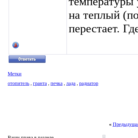
температуры 
на теплый (п
перестает. Гд
Метки
отопитель
,
гранта
,
печка
,
лада
,
радиатор
«
Предыдущая
Ваши права в разделе