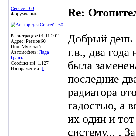
Сергей _60
Re: Отопител
Форумчанин
Добрый день 
Регистрация: 01.11.2011
Адрес: Регион60
Пол: Мужской
г.в., два год
Автомобиль:
Лада-
Гранта
была заменена
Сообщений: 1,127
Изображений:
1
последние дв
радиатора ото
гадостью, а в
их один и то
систему... . З