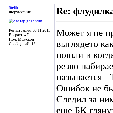
Stelth
Re: флудилк
Форумчанин
Может я не п
Регистрация: 08.11.2011
Возраст: 47
Пол: Мужской
выглядето ка
Сообщений: 13
пошли и когда
резво набирает
называется -
Ошибок не бы
Следил за ни
еще БК гляну