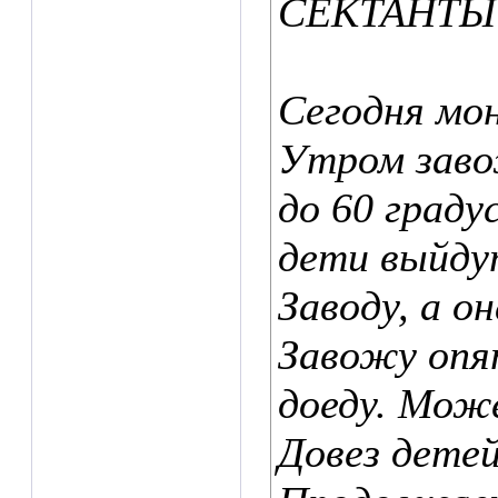
СЕКТАНТЫ
Сегодня мо
Утром заво
до 60 граду
дети выйдут
Заводу, а о
Завожу опя
доеду. Мож
Довез детей