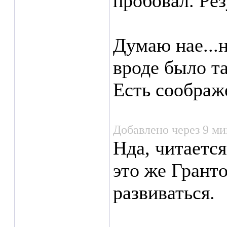
пробовал. Рез
Думаю нае...
вроде было та
Есть соображ
Добавлено через 9 ми
Нда, читается
это же Грант
развиваться.