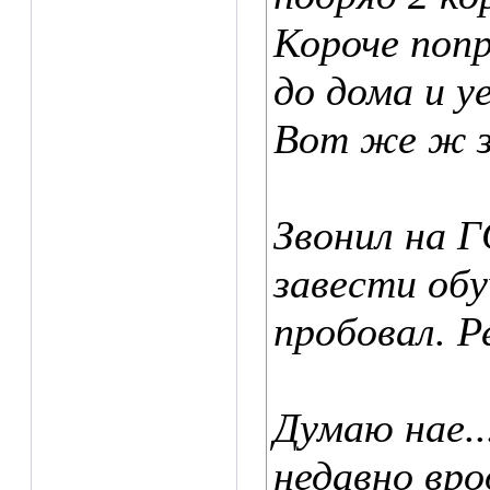
Короче попр
до дома и у
Вот же ж з
Звонил на 
завести об
пробовал. 
Думаю нае..
недавно вро