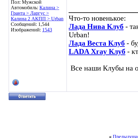
Пол: Мужской
___________
Автомобиль:
Калина >
Гранта > Ларгус >
Что-то новенькое:
Калина 2 АКПП > Urban
Сообщений: 1,544
Лада Нива Клуб
- та
Изображений:
1543
Urban!
Лада Веста Клуб
- б
LADA Xray Клуб
- к
Все наши Клубы на о
«
Предыдущая