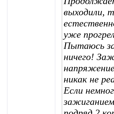
Продолжает
выходили, т
естественн
уже прогрел
Пытаюсь зав
ничего! За
напряжение
никак не ре
Если немно
зажиганием
подряд 2 ко