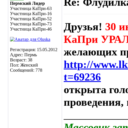
Re: Флудилк
Пермский Лидер
Участница КаПри-63
Участница КаПри-16
Участница КаПри-52
Друзья!
30 и
Участница КаПри-73
Участница КаПри-46
КаПри УРАЛ
желающих пр
Регистрация: 15.05.2012
Адрес: Пермь
Возраст: 38
http://www.l
Пол: Женский
Сообщений: 778
t=69236
открыта гол
проведения, 
___________
Массовик за