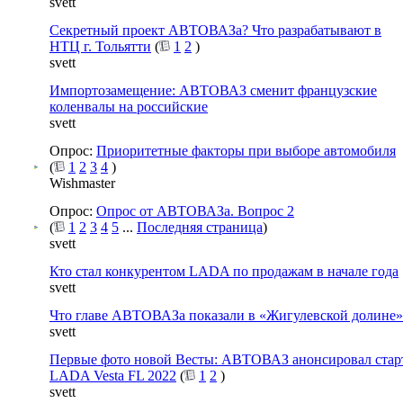
svett
Секретный проект АВТОВАЗа? Что разрабатывают в
НТЦ г. Тольятти
(
1
2
)
svett
Импортозамещение: АВТОВАЗ сменит французские
коленвалы на российские
svett
Опрос:
Приоритетные факторы при выборе автомобиля
(
1
2
3
4
)
Wishmaster
Опрос:
Опрос от АВТОВАЗа. Вопрос 2
(
1
2
3
4
5
...
Последняя страница
)
svett
Кто стал конкурентом LADA по продажам в начале года
svett
Что главе АВТОВАЗа показали в «Жигулевской долине»
svett
Первые фото новой Весты: АВТОВАЗ анонсировал стар
LADA Vesta FL 2022
(
1
2
)
svett