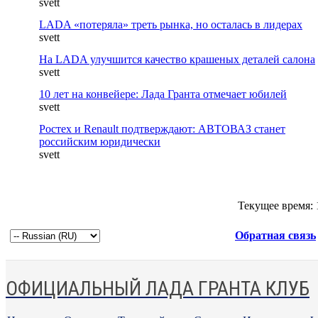
svett
LADA «потеряла» треть рынка, но осталась в лидерах
svett
На LADA улучшится качество крашеных деталей салона
svett
10 лет на конвейере: Лада Гранта отмечает юбилей
svett
Ростех и Renault подтверждают: АВТОВАЗ станет
российским юридически
svett
Текущее время:
Обратная связь
ОФИЦИАЛЬНЫЙ ЛАДА ГРАНТА КЛУБ