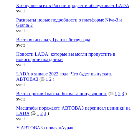
Кто лучше всех в России продает и обслуживает LADA
svett
Раскрыты новые подробности о платформе Niva-3 и
Granta-2
svett
Веста выиграла у Гранты битву года
svett
Новости LADA, которые вы могли пропустить в
новогодние праздники
svett
LADA в январе 2022 года: Что будет выпускать
АВТОВАЗ
(
1
2
)
svett
Веста против Гранты. Битва за популярность
(
1
2
3
)
svett
Масштабы поражают: АВТОВАЗ переписал ценники на
LADA
(
1
2
3
)
svett
У АВТОВАЗа новая «Аура»