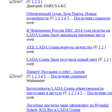
(
1
2
3
)
Дмитрий 116RUS-LKC
Обновленный седан Лада Гранта. Новые
подробности
(
1
2
3
4
5
...
Последняя страница
)
svett
В Чемпионате России RRC 2014 года пилоты на
LADA Granta Sport завоевали призовые места
svett
АЕБ: LADA Granta вернула лидерство
(
1
2
)
svett
LADA Granta Sport получила новый цвет
(
1
2
)
svett
Привет! Расскажи о себе! - Архив
(
1
2
3
4
5
...
Последняя страница
)
Wishmaster
Битопливную LADA Granta общественности
представят в августе
(
1
2
3
4
5
...
Последняя ст
svett
Льготные кредиты чаще оформляют на Hyundai
Solaris, KIA Rio и LADA Granta