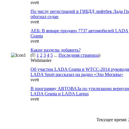
svett
По числу регистраций в ГИБДД лифтбек Лада Гр
обогнал седан
svett
АЕБ: В январе продано 7737 автомобилей LADA
Granta
svett
Какие разделы добавить?
(
1
2
3
4
5
...
Последняя страница
)
Wishmaster
Об участии LADA Granta в WTCC-2014 руководи
LADA Sport рассказал на радио «Эхо Москвы»
svett
В программу АВТОВАЗа по утилизации вернули
LADA Granta и LADA Largus
svett
Текущее время: