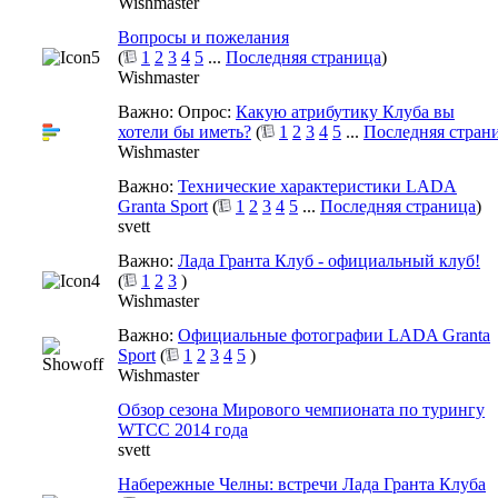
Wishmaster
Вопросы и пожелания
(
1
2
3
4
5
...
Последняя страница
)
Wishmaster
Важно: Опрос:
Какую атрибутику Клуба вы
хотели бы иметь?
(
1
2
3
4
5
...
Последняя стран
Wishmaster
Важно:
Технические характеристики LADA
Granta Sport
(
1
2
3
4
5
...
Последняя страница
)
svett
Важно:
Лада Гранта Клуб - официальный клуб!
(
1
2
3
)
Wishmaster
Важно:
Официальные фотографии LADA Granta
Sport
(
1
2
3
4
5
)
Wishmaster
Обзор сезона Мирового чемпионата по турингу
WTCC 2014 года
svett
Набережные Челны: встречи Лада Гранта Клуба