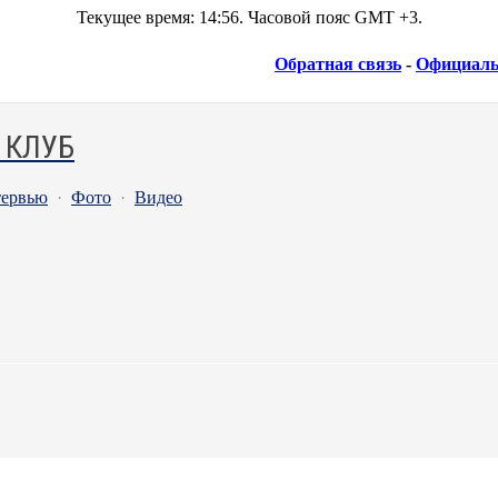
Текущее время:
14:56
. Часовой пояс GMT +3.
Обратная связь
-
Официаль
 КЛУБ
ервью
·
Фото
·
Видео