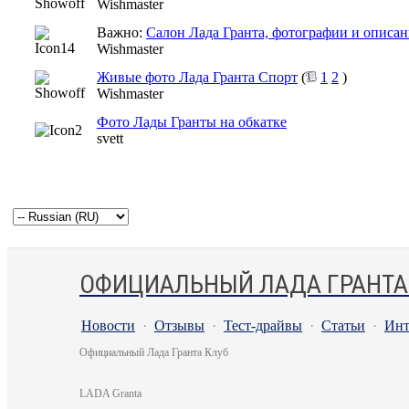
Wishmaster
Важно:
Салон Лада Гранта, фотографии и описан
Wishmaster
Живые фото Лада Гранта Спорт
(
1
2
)
Wishmaster
Фото Лады Гранты на обкатке
svett
ОФИЦИАЛЬНЫЙ ЛАДА ГРАНТА
Новости
·
Отзывы
·
Тест-драйвы
·
Статьи
·
Инт
Официальный Лада Гранта Клуб
LADA Granta