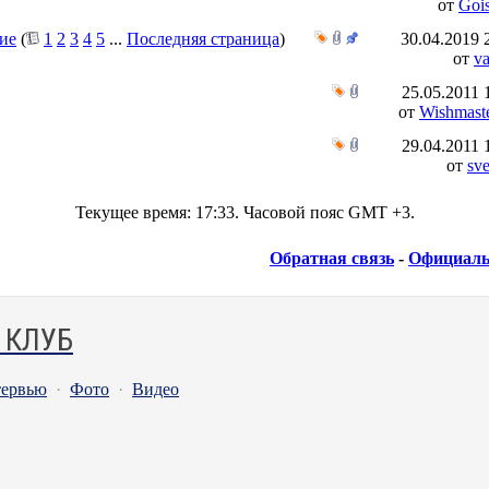
от
Goi
ие
(
1
2
3
4
5
...
Последняя страница
)
30.04.2019
от
v
25.05.2011
от
Wishmast
29.04.2011
от
sve
Текущее время:
17:33
. Часовой пояс GMT +3.
Обратная связь
-
Официаль
 КЛУБ
ервью
·
Фото
·
Видео