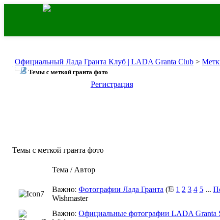
Официальный Лада Гранта Клуб | LADA Granta Club
>
Метк
Темы с меткой
гранта фото
Регистрация
Темы с меткой
гранта фото
Тема / Автор
Важно:
Фотографии Лада Гранта
(
1
2
3
4
5
...
П
Wishmaster
Важно:
Официальные фотографии LADA Granta S