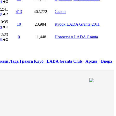
sa
22:41
413
462,772
Салон
ag
10:35
10
23,984
Кубок LADA Granta-2011
er
12:23
0
11,448
Новости о LADA Granta
tt
ный Лада Гранта Клуб | LADA Granta Club
-
Архив
-
Вверх