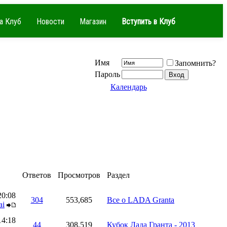
а Клуб
Новости
Магазин
Вступить в Клуб
Имя
Запомнить?
Пароль
Календарь
Ответов
Просмотров
Раздел
20:08
304
553,685
Все о LADA Granta
ai
14:18
44
308,519
Кубок Лада Гранта - 2013