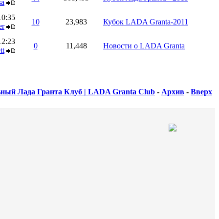
sa
10:35
10
23,983
Кубок LADA Granta-2011
er
12:23
0
11,448
Новости о LADA Granta
tt
ный Лада Гранта Клуб | LADA Granta Club
-
Архив
-
Вверх