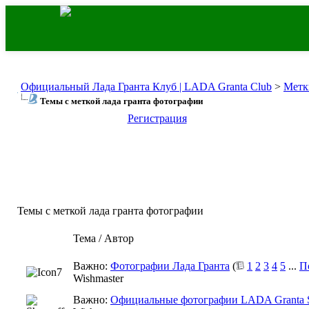
Официальный Лада Гранта Клуб | LADA Granta Club
>
Метк
Темы с меткой
лада гранта фотографии
Регистрация
Темы с меткой
лада гранта фотографии
Тема / Автор
Важно:
Фотографии Лада Гранта
(
1
2
3
4
5
...
П
Wishmaster
Важно:
Официальные фотографии LADA Granta S