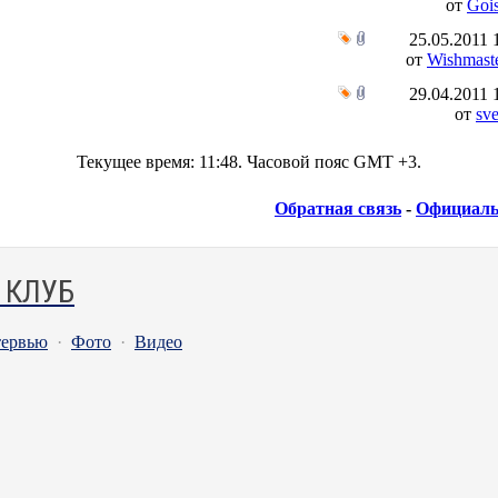
от
Goi
25.05.2011
от
Wishmast
29.04.2011
от
sve
Текущее время:
11:48
. Часовой пояс GMT +3.
Обратная связь
-
Официаль
 КЛУБ
ервью
·
Фото
·
Видео