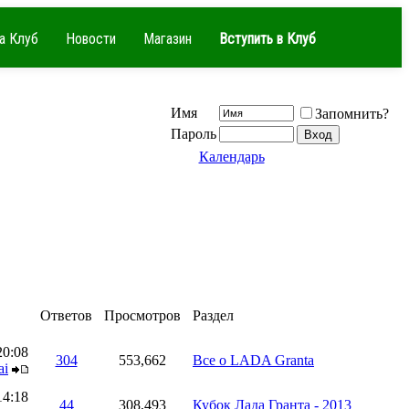
а Клуб
Новости
Магазин
Вступить в Клуб
Имя
Запомнить?
Пароль
Календарь
Ответов
Просмотров
Раздел
20:08
304
553,662
Все о LADA Granta
ai
14:18
44
308,493
Кубок Лада Гранта - 2013